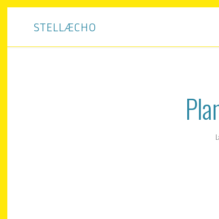
STELLÆCHO
Plan
L