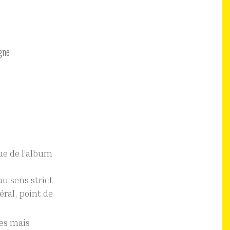
gne
ue de l’album
e
u sens strict
ral, point de
res mais