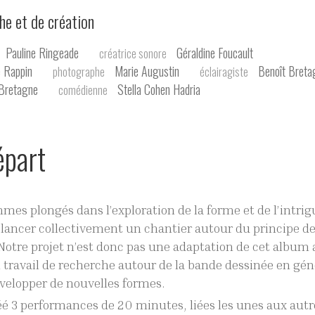
che et de création
Pauline Ringeade
Géraldine Foucault
créatrice sonore
e Rappin
Marie Augustin
Benoît Breta
photographe
éclairagiste
Bretagne
Stella Cohen Hadria
comédienne
épart
es plongés dans l’exploration de la forme et de l’intrig
 lancer collectivement un chantier autour du principe d
Notre projet n’est donc pas une adaptation de cet album a
 travail de recherche autour de la bande dessinée en géné
velopper de nouvelles formes.
é 3 performances de 20 minutes, liées les unes aux aut